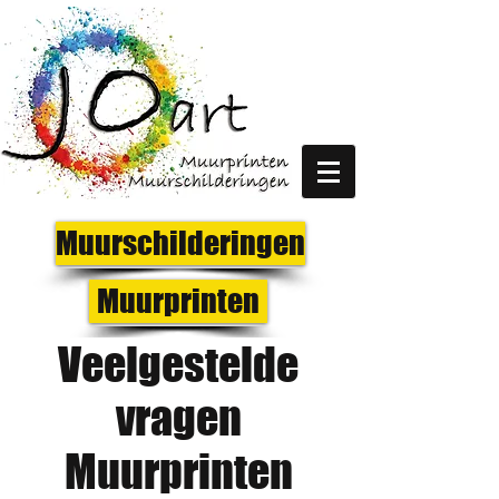
Muurschilderingen
Muurprinten
Veelgestelde
vragen
Muurprinten