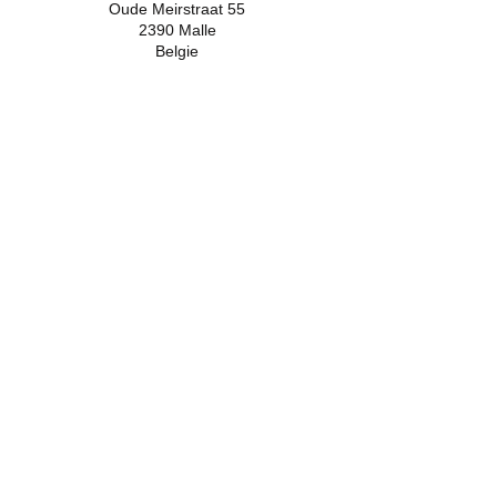
Oude Meirstraat 55
2390 Malle
Belgie
BE.0799.436.188
​Bel ons :
+32 (0)472 87 79 51
+32 (0)478 31 14 66
​Contact :
JOart, Oude Meirstraat
55, 2390 Malle, Belgie
email :
info@JOart.be
© 2026 JOart